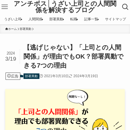
アンチボス│うざい上司との人間関
係を解決するブログ
うざい上司
人間関係
部署異動
転職
記事一覧
サイトマップ
ホーム
部署異動
【逃げじゃない】「上司との人間
2024
関係」が理由でもOK？部署異動で
3/19
きる7つの理由
広告
2021年3月10日
2024年3月19日
部署異動