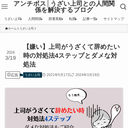
アンチボス│うざい上司との人間関
係を解決するブログ
うざい上司
人間関係
部署異動
転職
記事一覧
サイトマップ
ホーム
うざい上司
【嫌い】上司がうざくて辞めたい
2024
時の対処法4ステップとダメな対
3/19
処法
広告
2021年5月17日
2024年3月19日
うざい上司